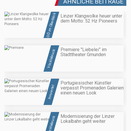
ÄHNLICHE BEITRÄGE
OÖ im Überblick
Linzer Klangwolke heuer unter
dem Motto: 52 Hz Pioneers
Premiere "Liebelei” im
Vöcklabruck
Stadttheater Gmunden
Portugiesischer Künstler
Innviertel
verpasst Promenaden Galerien
einen neuen Look
Modernisierung der Linzer
Vöcklabruck
Lokalbahn geht weiter