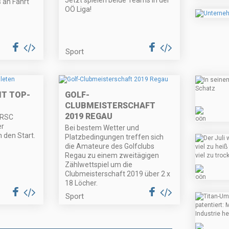
Jetzt spielen beide Teams in der
 an Fahrt
OÖ Liga!
Sport
IT TOP-
GOLF-
CLUBMEISTERSCHAFT
2019 REGAU
 RSC
er
Bei bestem Wetter und
 den Start.
Platzbedingungen treffen sich
die Amateure des Golfclubs
Regau zu einem zweitägigen
Zählwettspiel um die
Clubmeisterschaft 2019 über 2 x
18 Löcher.
Sport