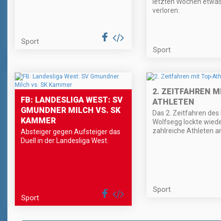
letzten Wochen etwas
verloren.
Sport
Sport
2. ZEITFAHREN M
FB: LANDESLIGA WEST: SV
ATHLETEN
GMUNDNER MILCH VS. SK
Das 2. Zeitfahren des
KAMMER
Wolfsegg lockte wied
zahlreiche Athleten an
Absteiger gegen Aufsteiger das
Duell in der Landesliga West.
Sport
Sport