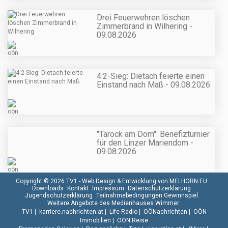
Drei Feuerwehren löschen
Zimmerbrand in Wilhering -
09.08.2026
4:2-Sieg: Dietach feierte einen
Einstand nach Maß - 09.08.2026
"Tarock am Dom": Benefizturnier
für den Linzer Mariendom -
09.08.2026
Copyright © 2026 TV1 -
Web Design & Entwicklung von MELHORN.EU
Downloads
Kontakt
Impressum
Datenschutzerklärung
Jugendschutzerklärung
Teilnahmebedingungen Gewinnspiel
Weitere Angebote des Medienhauses Wimmer:
TV1
|
karriere.nachrichten.at
|
Life Radio
|
OÖNachrichten
|
OÖN
Immobilien
|
OÖN Reise