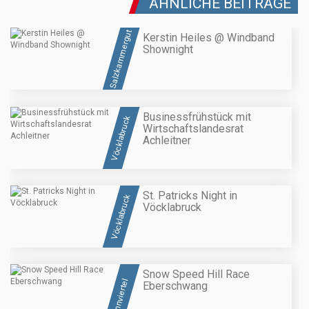
ÄHNLICHE BEITRÄGE
Salzkammergut
Kerstin Heiles @ Windband
Shownight
Businessfrühstück mit
Vöcklabruck
Wirtschaftslandesrat
Achleitner
St. Patricks Night in
Vöcklabruck
Vöcklabruck
Snow Speed Hill Race
Innviertel
Eberschwang