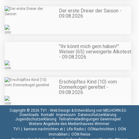
Der erste Dreier der Saison -
09.08.2026
"Ihr könnt mich gern haben!":
Welser (65) verweigerte Alkotest
- 09.08.2026
Erschöpftes Kind (10) vom
Donnerkogel gerettet -
09.08.2026
Copyright © 2026 TV1 -
Web Design & Entwicklung von MELHORN.EU
Downloads
Kontakt
Impressum
Datenschutzerklärung
Jugendschutzerklärung
Teilnahmebedingungen Gewinnspiel
Weitere Angebote des Medienhauses Wimmer:
TV1
|
karriere.nachrichten.at
|
Life Radio
|
OÖNachrichten
|
OÖN
Immobilien
|
OÖN Reise