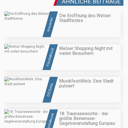
ÄHNLICHE BEITRÄGE
Die Eröffnung des Welser
Innviertel
Stadtfestes
Welser Shopping Night mit
Vöcklabruck
vielen Besuchern
MusikfestiWels: Eine Stadt
OÖ Extra
pulsiert
18. Traunseewoche - die
Vöcklabruck
größte Binnensee-
Segelveranstaltung Europas