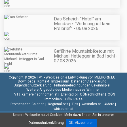
Das Scheich-"Hotel" am
Mondsee: "Widmung ist kein
Freibrief" - 06.08.2026
Geführte Mountainbiketour mit
Michael Hettegger in Bad Ischl -
07.08.2026
Copyright © 2026 TV1 -
Web Design & Entwicklung von MELHORN.EU
Downloads
Kontakt
Impressum
Datenschutzerklärung
Jugendschutzerklärung
Teilnahmebedingungen Gewinnspiel
Weitere Angebote des Medienhauses Wimmer:
TV1
|
karriere.nachrichten.at
|
Life Radio
|
OÖNachrichten
|
OÖN
Immobilien
|
OÖN Reise
Promenaden Galerien
|
Regionaljobs
|
Tips
|
wasistlos.at
|
4More
|
wirtrauern.at
Unsere Webseite nutzt Cookies.
Mehr dazu finden Sie in unserer
Datenschutzerklärung.
OK. Akzeptieren.