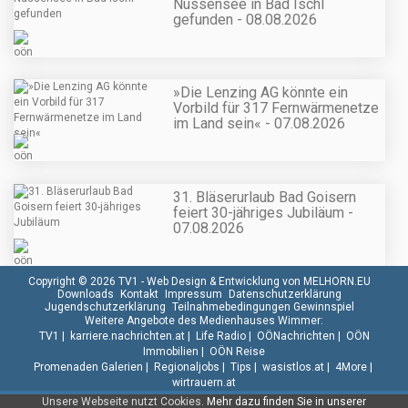
Nussensee in Bad Ischl
gefunden - 08.08.2026
»Die Lenzing AG könnte ein
Vorbild für 317 Fernwärmenetze
im Land sein« - 07.08.2026
31. Bläserurlaub Bad Goisern
feiert 30-jähriges Jubiläum -
07.08.2026
Copyright © 2026 TV1 -
Web Design & Entwicklung von MELHORN.EU
Downloads
Kontakt
Impressum
Datenschutzerklärung
Jugendschutzerklärung
Teilnahmebedingungen Gewinnspiel
Weitere Angebote des Medienhauses Wimmer:
TV1
|
karriere.nachrichten.at
|
Life Radio
|
OÖNachrichten
|
OÖN
Immobilien
|
OÖN Reise
Promenaden Galerien
|
Regionaljobs
|
Tips
|
wasistlos.at
|
4More
|
wirtrauern.at
Unsere Webseite nutzt Cookies.
Mehr dazu finden Sie in unserer