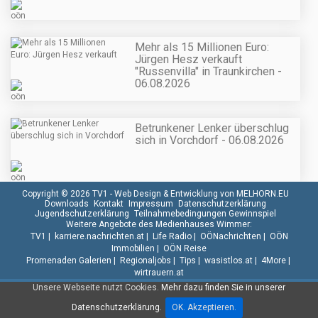
Mehr als 15 Millionen Euro:
Jürgen Hesz verkauft
"Russenvilla" in Traunkirchen -
06.08.2026
Betrunkener Lenker überschlug
sich in Vorchdorf - 06.08.2026
Copyright © 2026 TV1 -
Web Design & Entwicklung von MELHORN.EU
Downloads
Kontakt
Impressum
Datenschutzerklärung
Jugendschutzerklärung
Teilnahmebedingungen Gewinnspiel
Weitere Angebote des Medienhauses Wimmer:
TV1
|
karriere.nachrichten.at
|
Life Radio
|
OÖNachrichten
|
OÖN
Immobilien
|
OÖN Reise
Promenaden Galerien
|
Regionaljobs
|
Tips
|
wasistlos.at
|
4More
|
wirtrauern.at
Unsere Webseite nutzt Cookies.
Mehr dazu finden Sie in unserer
Datenschutzerklärung.
OK. Akzeptieren.