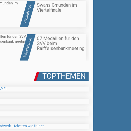
Swans Gmunden im
Vöcklabruck
Viertelfinale
67 Medaillen für den
Vöcklabruck
SVV beim
Raiffeisenbankmeeting
TOPTHEMEN