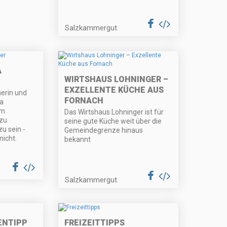
Salzkammergut
A
WIRTSHAUS LOHNINGER –
EXZELLENTE KÜCHE AUS
erin und
FORNACH
ka
im
Das Wirtshaus Lohninger ist für
zu
seine gute Küche weit über die
zu sein -
Gemeindegrenze hinaus
nicht.
bekannt
Salzkammergut
ENTIPP
FREIZEITTIPPS