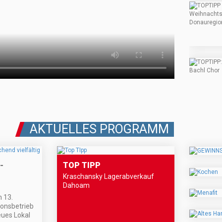
AKTUELLES PROGRAMM
-
TOP TIPP
Kraschansky Lagerabverkauf
Dahoam
 13.
ionsbetrieb
eues Lokal