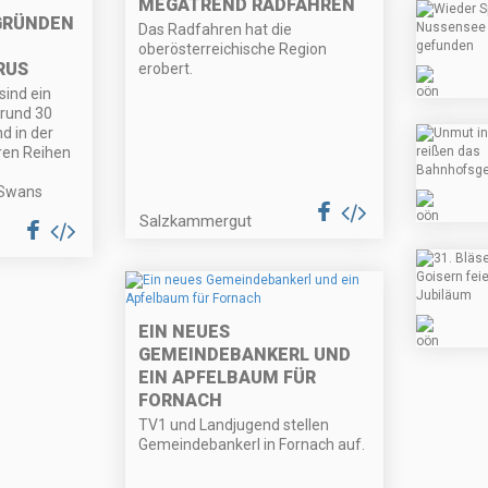
MEGATREND RADFAHREN
GRÜNDEN
Das Radfahren hat die
oberösterreichische Region
RUS
erobert.
sind ein
 rund 30
d in der
hren Reihen
 Swans
Salzkammergut
EIN NEUES
GEMEINDEBANKERL UND
EIN APFELBAUM FÜR
FORNACH
TV1 und Landjugend stellen
Gemeindebankerl in Fornach auf.