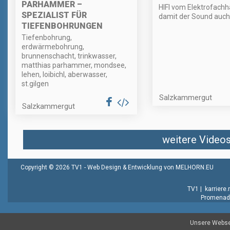
PARHAMMER –
HIFI vom Elektrofachh
SPEZIALIST FÜR
damit der Sound auch
TIEFENBOHRUNGEN
Tiefenbohrung,
erdwärmebohrung,
brunnenschacht, trinkwasser,
matthias parhammer, mondsee,
lehen, loibichl, aberwasser,
st.gilgen
Salzkammergut
Salzkammergut
weitere Videos 
Copyright © 2026 TV1 -
Web Design & Entwicklung von MELHORN.EU
TV1
|
karriere
Promenade
Unsere Websei