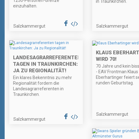
1250-Personen-Grenze
in Traunkirchen.
einzuhalten.
Salzkammergut
Salzkammergut
KLAUS EBERHART
LANDESAGRARREFERENTEN
WIRD 70!
TAGEN IN TRAUNKIRCHEN:
70 Jahre und kein bis
JA ZU REGIONALITÄT!
- EAV Frontman Klaus
Eberhartinger feiert s
Ein klares Bekenntnis zu mehr
runden Geburtstag.
Regionalität fordern die
Landesagrarreferenten in
Traunkirchen.
Salzkammergut
Salzkammergut