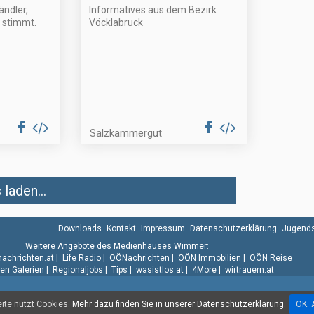
ändler,
Informatives aus dem Bezirk
 stimmt.
Vöcklabruck
Salzkammergut
laden...
Downloads
Kontakt
Impressum
Datenschutzerklärung
Jugends
Weitere Angebote des Medienhauses Wimmer:
.nachrichten.at
|
Life Radio
|
OÖNachrichten
|
OÖN Immobilien
|
OÖN Reise
n Galerien
|
Regionaljobs
|
Tips
|
wasistlos.at
|
4More
|
wirtrauern.at
te nutzt Cookies.
Mehr dazu finden Sie in unserer Datenschutzerklärung.
OK. 