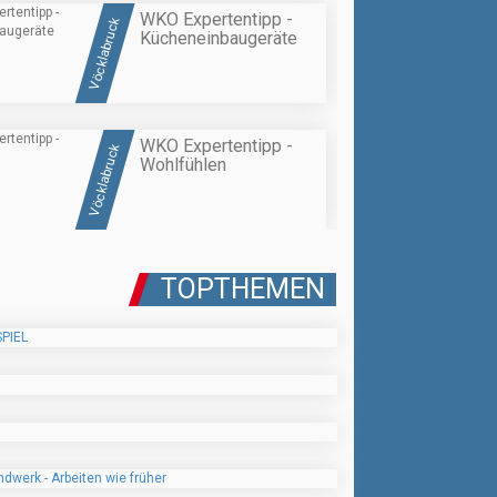
WKO Expertentipp -
Vöcklabruck
Kücheneinbaugeräte
WKO Expertentipp -
Vöcklabruck
Wohlfühlen
TOPTHEMEN