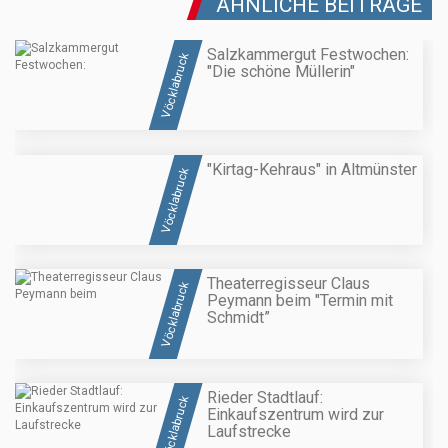
ÄHNLICHE BEITRÄGE
Salzkammergut Festwochen:
Vöcklabruck
"Die schöne Müllerin"
"Kirtag-Kehraus" in Altmünster
Vöcklabruck
Theaterregisseur Claus
Vöcklabruck
Peymann beim "Termin mit
Schmidt”
Rieder Stadtlauf:
Vöcklabruck
Einkaufszentrum wird zur
Laufstrecke