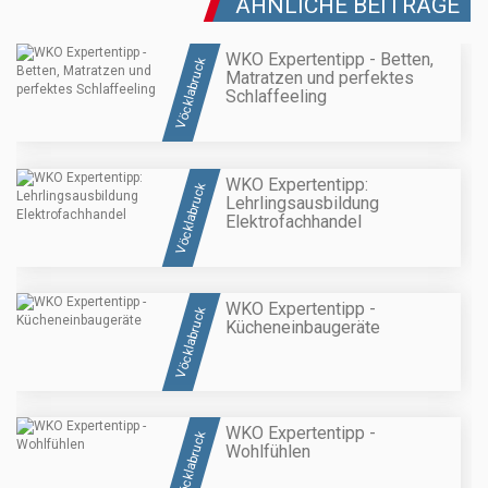
ÄHNLICHE BEITRÄGE
WKO Expertentipp - Betten,
Vöcklabruck
Matratzen und perfektes
Schlaffeeling
WKO Expertentipp:
Vöcklabruck
Lehrlingsausbildung
Elektrofachhandel
WKO Expertentipp -
Vöcklabruck
Kücheneinbaugeräte
WKO Expertentipp -
Vöcklabruck
Wohlfühlen