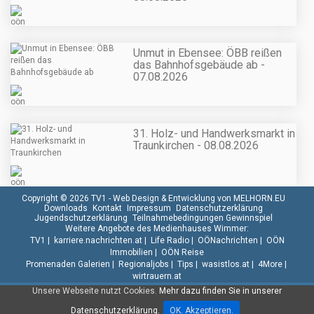
Unmut in Ebensee: ÖBB reißen
das Bahnhofsgebäude ab -
07.08.2026
31. Holz- und Handwerksmarkt in
Traunkirchen - 08.08.2026
Copyright © 2026 TV1 -
Web Design & Entwicklung von MELHORN.EU
Downloads
Kontakt
Impressum
Datenschutzerklärung
Jugendschutzerklärung
Teilnahmebedingungen Gewinnspiel
Weitere Angebote des Medienhauses Wimmer:
TV1
|
karriere.nachrichten.at
|
Life Radio
|
OÖNachrichten
|
OÖN
Immobilien
|
OÖN Reise
Promenaden Galerien
|
Regionaljobs
|
Tips
|
wasistlos.at
|
4More
|
wirtrauern.at
Unsere Webseite nutzt Cookies.
Mehr dazu finden Sie in unserer
Datenschutzerklärung.
OK. Akzeptieren.