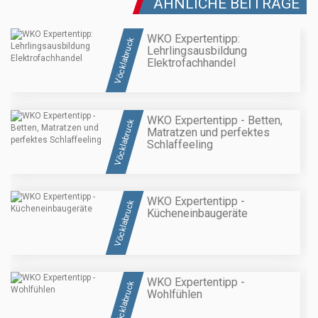
ÄHNLICHE BEITRÄGE
WKO Expertentipp:
Vöcklabruck
Lehrlingsausbildung
Elektrofachhandel
WKO Expertentipp - Betten,
Vöcklabruck
Matratzen und perfektes
Schlaffeeling
WKO Expertentipp -
Vöcklabruck
Kücheneinbaugeräte
WKO Expertentipp -
Vöcklabruck
Wohlfühlen