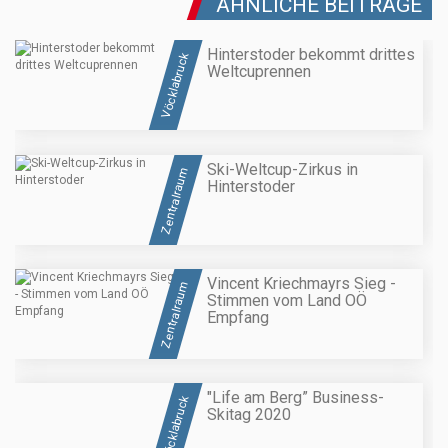
ÄHNLICHE BEITRÄGE
Hinterstoder bekommt drittes
Vöcklabruck
Weltcuprennen
Ski-Weltcup-Zirkus in
Zentralraum
Hinterstoder
Vincent Kriechmayrs Sieg -
Zentralraum
Stimmen vom Land OÖ
Empfang
"Life am Berg” Business-
Vöcklabruck
Skitag 2020