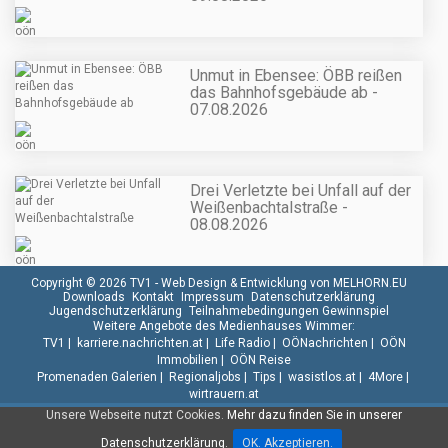
Unmut in Ebensee: ÖBB reißen
das Bahnhofsgebäude ab -
07.08.2026
Drei Verletzte bei Unfall auf der
Weißenbachtalstraße -
08.08.2026
Copyright © 2026 TV1 -
Web Design & Entwicklung von MELHORN.EU
Downloads
Kontakt
Impressum
Datenschutzerklärung
Jugendschutzerklärung
Teilnahmebedingungen Gewinnspiel
Weitere Angebote des Medienhauses Wimmer:
TV1
|
karriere.nachrichten.at
|
Life Radio
|
OÖNachrichten
|
OÖN
Immobilien
|
OÖN Reise
Promenaden Galerien
|
Regionaljobs
|
Tips
|
wasistlos.at
|
4More
|
wirtrauern.at
Unsere Webseite nutzt Cookies.
Mehr dazu finden Sie in unserer
Datenschutzerklärung.
OK. Akzeptieren.