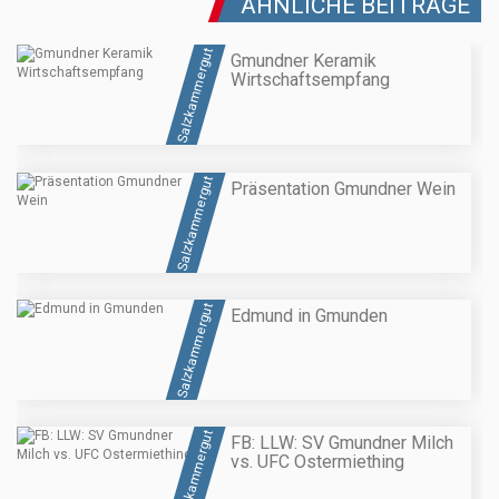
ÄHNLICHE BEITRÄGE
Salzkammergut
Gmundner Keramik
Wirtschaftsempfang
Salzkammergut
Präsentation Gmundner Wein
Salzkammergut
Edmund in Gmunden
Salzkammergut
FB: LLW: SV Gmundner Milch
vs. UFC Ostermiething