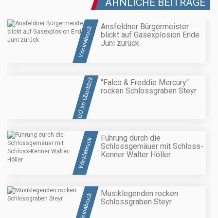
ÄHNLICHE BEITRÄGE
Ansfeldner Bürgermeister
Vöcklabruck
blickt auf Gasexplosion Ende
Juni zurück
OÖ im Überblick
"Falco & Freddie Mercury"
rocken Schlossgraben Steyr
Führung durch die
Vöcklabruck
Schlossgemäuer mit Schloss-
Kenner Walter Höller
Musiklegenden rocken
Vöcklabruck
Schlossgraben Steyr