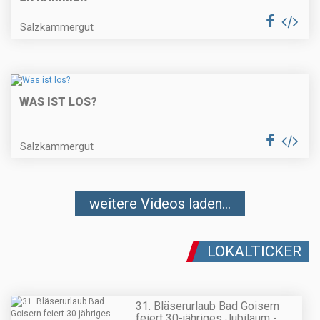
Salzkammergut
WAS IST LOS?
Salzkammergut
weitere Videos laden...
LOKALTICKER
31. Bläserurlaub Bad Goisern
feiert 30-jähriges Jubiläum -