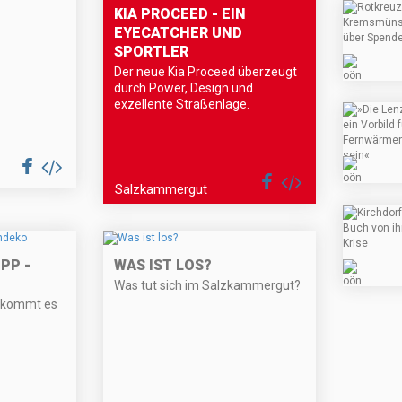
KIA PROCEED - EIN
EYECATCHER UND
SPORTLER
Der neue Kia Proceed überzeugt
durch Power, Design und
exzellente Straßenlage.
Salzkammergut
PP -
WAS IST LOS?
Was tut sich im Salzkammergut?
 kommt es