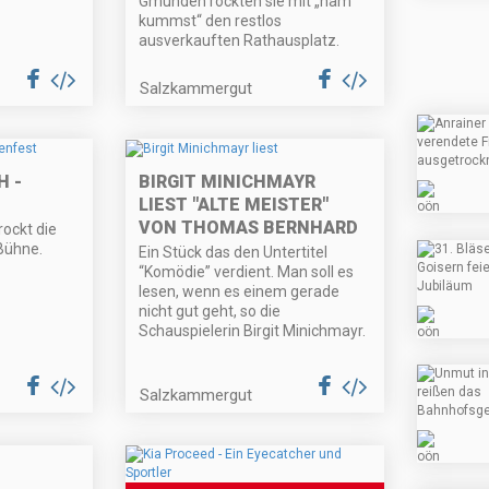
Gmunden rockten sie mit „ham
kummst“ den restlos
ausverkauften Rathausplatz.
Salzkammergut
 -
BIRGIT MINICHMAYR
LIEST "ALTE MEISTER"
VON THOMAS BERNHARD
ockt die
Bühne.
Ein Stück das den Untertitel
“Komödie” verdient. Man soll es
lesen, wenn es einem gerade
nicht gut geht, so die
Schauspielerin Birgit Minichmayr.
Salzkammergut