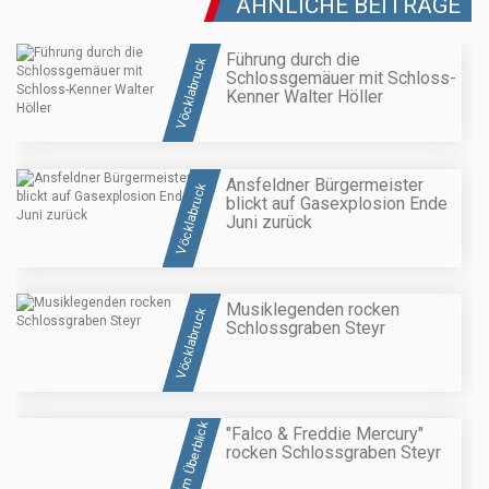
ÄHNLICHE BEITRÄGE
Führung durch die
Vöcklabruck
Schlossgemäuer mit Schloss-
Kenner Walter Höller
Ansfeldner Bürgermeister
Vöcklabruck
blickt auf Gasexplosion Ende
Juni zurück
Musiklegenden rocken
Vöcklabruck
Schlossgraben Steyr
OÖ im Überblick
"Falco & Freddie Mercury"
rocken Schlossgraben Steyr