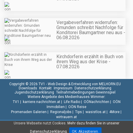
Vergabeverfahren widerrufen:
Gmunden schreibt Nachfolge für
Konditorei Baumgartner neu aus -
06.08.2026
Kirchdorferin erzählt in Buch von
ihrem Weg aus der Krise -
07.08.2026
Copyright © 2026 TV1 -
Web Design & Entwicklung von MELHORN.EU
Downloads
Kontakt
Impressum
Datenschutzerklärung
Jugendschutzerklärung
Teilnahmebedingungen Gewinnspiel
Weitere Angebote des Medienhauses Wimmer:
TV1
|
karriere.nachrichten.at
|
Life Radio
|
OÖNachrichten
|
OÖN
Immobilien
|
OÖN Reise
Promenaden Galerien
|
Regionaljobs
|
Tips
|
wasistlos.at
|
4More
|
wirtrauern.at
Unsere Webseite nutzt Cookies.
Mehr dazu finden Sie in unserer
Datenschutzerklärung.
OK. Akzeptieren.