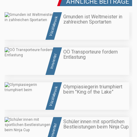
ÄHNLICHE BEITRÄGE
Gmunden ist Weltmeister in
Vöcklabruck
zahlreichen Sportarten
OÖ Transporteure fordern
Innviertel
Entlastung
Olympiasiegerin triumphiert
Vöcklabruck
beim "King of the Lake”
Schüler:innen mit sportlichen
Innviertel
Bestleistungen beim Ninja Cup