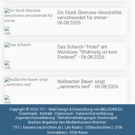
Ein Stück Ebensee-Geschichte
verschwindet für immer -
06.08.2026
Das Scheich-"Hotel" am
Mondsee: "Widmung ist kein
Freibrief" - 06.08.2026
Nußbacher Bauer singt
„Jammerts ned“ - 06.08.2026
Copyright © 2026 TV1 -
Web Design & Entwicklung von MELHORN.EU
Downloads
Kontakt
Impressum
Datenschutzerklärung
Jugendschutzerklärung
Teilnahmebedingungen Gewinnspiel
Weitere Angebote des Medienhauses Wimmer:
TV1
|
karriere.nachrichten.at
|
Life Radio
|
OÖNachrichten
|
OÖN
Immobilien
|
OÖN Reise