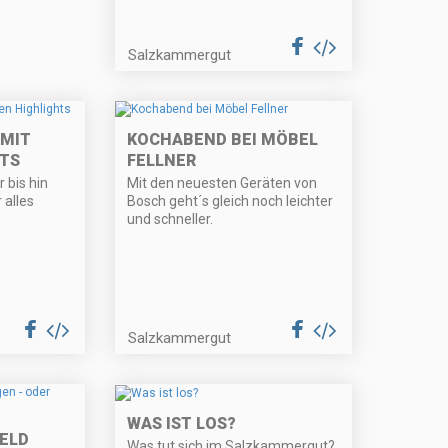
Salzkammergut
 MIT
KOCHABEND BEI MÖBEL
HTS
FELLNER
 bis hin
Mit den neuesten Geräten von
 alles
Bosch geht´s gleich noch leichter
und schneller.
Salzkammergut
WAS IST LOS?
ELD
Was tut sich im Salzkammergut?