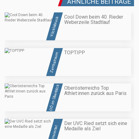
ÄHNLICHE BEITRÄGE
Cool Down beim 40. Rieder
Vöcklabruck
Weberzeile Stadtlauf
TOPTIPP
Zentralraum
OÖ im Überblick
Oberösterreichs Top
Athlet:innen zurück aus Paris
Der UVC Ried setzt sich eine
Innviertel
Medaille als Ziel