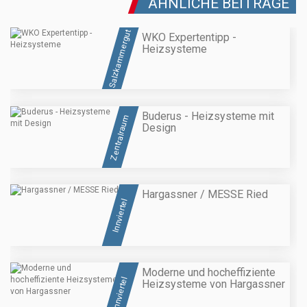
ÄHNLICHE BEITRÄGE
Salzkammergut
WKO Expertentipp -
Heizsysteme
Buderus - Heizsysteme mit
Zentralraum
Design
Hargassner / MESSE Ried
Innviertel
Moderne und hocheffiziente
Innviertel
Heizsysteme von Hargassner