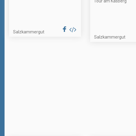
Tour am Kasberg
Salzkammergut
Salzkammergut