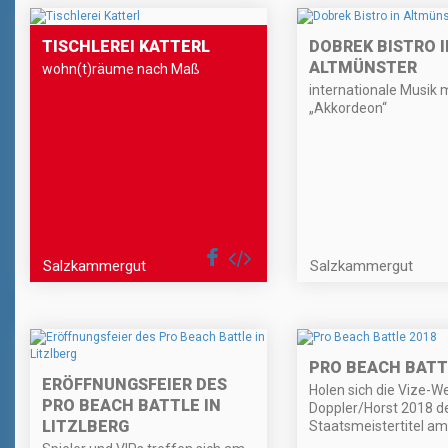
TISCHLEREI KATTERL
DOBREK BISTRO I
ALTMÜNSTER
wohn(t)räume nach Maß
internationale Musik m
„Akkordeon“
Salzkammergut
Salzkammergut
PRO BEACH BATT
ERÖFFNUNGSFEIER DES
Holen sich die Vize-W
PRO BEACH BATTLE IN
Doppler/Horst 2018 d
LITZLBERG
Staatsmeistertitel am