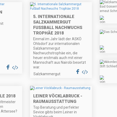
N
5. INTERNATIONALE
SALZKAMMERGUT
it
FUSSBALL NACHWUCHS T
ROPHÄE 2018
Einmal im Jahr lädt der ASKÖ
Ohlsdorf zur internationalen
Salzkammergut
Nachwuchstrophäe ein, die
heuer erstmals auch mit einer
Mannschaft aus Nairobi besetzt
war.
Salzkammergut
LE 2018
LEINER VÖCKLABRUCK -
RAUMAUSSTATTUNG
eltmeister
en
Top Beratung und perfekter
 Attersee?
Sevice gibts beim Leiner in
Vöcklabruck