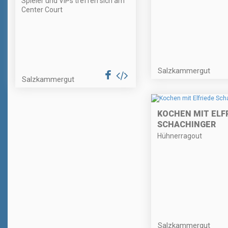
Spieler und VIPs treffen sich am
Center Court
Salzkammergut
Salzkammergut
KOCHEN MIT ELF
SCHACHINGER
Hühnerragout
Salzkammergut