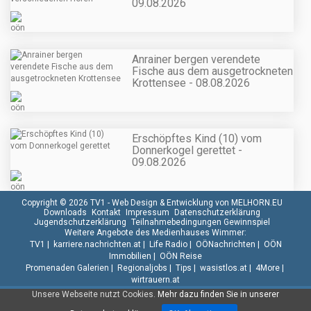
09.08.2026
Anrainer bergen verendete
Fische aus dem ausgetrockneten
Krottensee - 08.08.2026
Erschöpftes Kind (10) vom
Donnerkogel gerettet -
09.08.2026
Copyright © 2026 TV1 -
Web Design & Entwicklung von MELHORN.EU
Downloads
Kontakt
Impressum
Datenschutzerklärung
Jugendschutzerklärung
Teilnahmebedingungen Gewinnspiel
Weitere Angebote des Medienhauses Wimmer:
TV1
|
karriere.nachrichten.at
|
Life Radio
|
OÖNachrichten
|
OÖN
Immobilien
|
OÖN Reise
Promenaden Galerien
|
Regionaljobs
|
Tips
|
wasistlos.at
|
4More
|
wirtrauern.at
Unsere Webseite nutzt Cookies.
Mehr dazu finden Sie in unserer