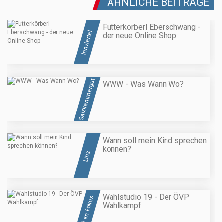
ÄHNLICHE BEITRÄGE
Futterkörberl Eberschwang -
Innviertel
der neue Online Shop
Salzkammergut
WWW - Was Wann Wo?
Wann soll mein Kind sprechen
können?
Linz
Wahlstudio 19 - Der ÖVP
OÖ im Fokus
Wahlkampf