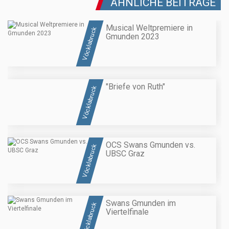
ÄHNLICHE BEITRÄGE
Musical Weltpremiere in
Vöcklabruck
Gmunden 2023
"Briefe von Ruth"
Vöcklabruck
OCS Swans Gmunden vs.
Vöcklabruck
UBSC Graz
Swans Gmunden im
Vöcklabruck
Viertelfinale