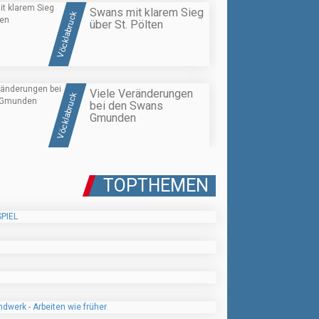
Swans mit klarem Sieg
Vöcklabruck
über St. Pölten
Viele Veränderungen
Vöcklabruck
bei den Swans
Gmunden
TOPTHEMEN