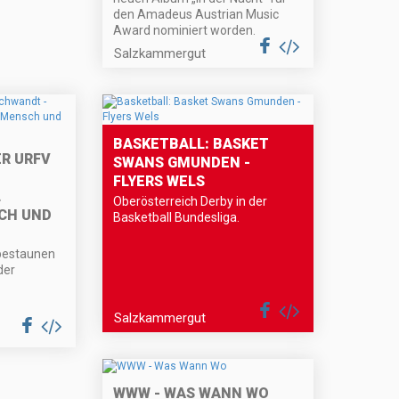
den Amadeus Austrian Music
Award nominiert worden.
Salzkammergut
BASKETBALL: BASKET
ER URFV
SWANS GMUNDEN -
FLYERS WELS
L
Oberösterreich Derby in der
CH UND
Basketball Bundesliga.
bestaunen
der
Salzkammergut
WWW - WAS WANN WO