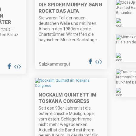
DIE SPIDER MURPHY GANG
M
ROCKT DAS ALFA
N
Sie waren Teil der neuen
ÄTER
deutschen Welle und mit ihren
Alben in den 1980ern echte
rtrait –
Chartstürmer. Wir treffen die
ten Kreuz.
bayrischen Musiker Backstage.
Salzkammergut
NOCKALM QUINTETT IM
TOSKANA CONGRESS
Seit den 90er Jahren ist die
österreichische Musikgruppe
vom österr. Schlagerhimmel
nicht mehr wegzudenken.
Aktuell ist die Band mit ihrem
neuen Album „In der Nacht“ für