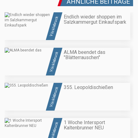
ÄHNLICHE BEITRÄGE
Endlich wieder shoppen im
Vöcklabruck
Salzkammergut Einkaufspark
ALMA beendet das
Vöcklabruck
"Blätterrauschen"
355. Leopoldischießen
Vöcklabruck
1 Woche Intersport
Vöcklabruck
Kaltenbrunner NEU