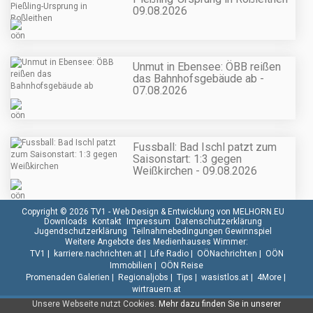
09.08.2026
Unmut in Ebensee: ÖBB reißen
das Bahnhofsgebäude ab -
07.08.2026
Fussball: Bad Ischl patzt zum
Saisonstart: 1:3 gegen
Weißkirchen - 09.08.2026
Copyright © 2026 TV1 -
Web Design & Entwicklung von MELHORN.EU
Downloads
Kontakt
Impressum
Datenschutzerklärung
Jugendschutzerklärung
Teilnahmebedingungen Gewinnspiel
Weitere Angebote des Medienhauses Wimmer:
TV1
|
karriere.nachrichten.at
|
Life Radio
|
OÖNachrichten
|
OÖN
Immobilien
|
OÖN Reise
Promenaden Galerien
|
Regionaljobs
|
Tips
|
wasistlos.at
|
4More
|
wirtrauern.at
Unsere Webseite nutzt Cookies.
Mehr dazu finden Sie in unserer