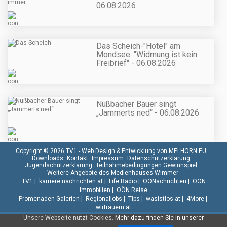
06.08.2026
Das Scheich-"Hotel" am
Mondsee: "Widmung ist kein
Freibrief" - 06.08.2026
Nußbacher Bauer singt
„Jammerts ned“ - 06.08.2026
Copyright © 2026 TV1 -
Web Design & Entwicklung von MELHORN.EU
Downloads
Kontakt
Impressum
Datenschutzerklärung
Jugendschutzerklärung
Teilnahmebedingungen Gewinnspiel
Weitere Angebote des Medienhauses Wimmer:
TV1
|
karriere.nachrichten.at
|
Life Radio
|
OÖNachrichten
|
OÖN
Immobilien
|
OÖN Reise
Promenaden Galerien
|
Regionaljobs
|
Tips
|
wasistlos.at
|
4More
|
wirtrauern.at
Unsere Webseite nutzt Cookies.
Mehr dazu finden Sie in unserer