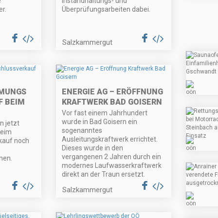
e
Instandhaltungs- und
r.
Überprüfungsarbeiten dabei.
Salzkammergut
MUNGS
ENERGIE AG – ERÖFFNUNG
F BEIM
KRAFTWERK BAD GOISERN
Vor fast einem Jahrhundert
wurde in Bad Goisern ein
 jetzt
sogenanntes
beim
Ausleitungskraftwerk errichtet.
kauf noch
Dieses wurde in den
vergangenen 2 Jahren durch ein
hen.
modernes Laufwasserkraftwerk
direkt an der Traun ersetzt.
Salzkammergut