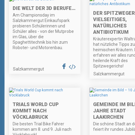
DIE WELT DER 3D BERUFE…
DER SPITZWEGERI
Am Championsday im
VIELSEITIGES,
Salzkammergut Einkaufspark
NATÜRLICHES
probieren Schülerinnen und
Schüler alles - von der Mutprobe
ANTIBIOTIKUM
im Glas, über die
Kräuterexpertin Walt
Spaghettitechnik bis hin zum
hat nützliche Tipps zu
Roboter- und Motorenbau.
heimischen Kräutern.
erfahren wir alles run
heilende Kraft des
Spitzwegerichs!
Salzkammergut
Salzkammergut
TRIALS WORLD CUP
GEMEINDE IM BIL
KOMMT NACH
JAHRE STADT
VÖCKLABRUCK
LAAKIRCHEN
Die besten Trial Bike Fahrer
Die schöne Stadt an d
kommen am 8. und 9. Juli nach
feiert ihr rundes Jubi
Vöcklabruck!