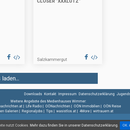
CLOSER "XXXLUTZ"
Salzkammergut
laden...
Downloads
Kontakt
Impressum
Datenschutzerklärung
Jugends
Weitere Angebote des Medienhauses Wimmer:
.nachrichten.at
|
Life Radio
|
OÖNachrichten
|
OÖN Immobilien
|
OÖN Reise
n Galerien
|
Regionaljobs
|
Tips
|
wasistlos.at
|
4More
|
wirtrauern.at
te nutzt Cookies.
Mehr dazu finden Sie in unserer Datenschutzerklärung.
OK. 