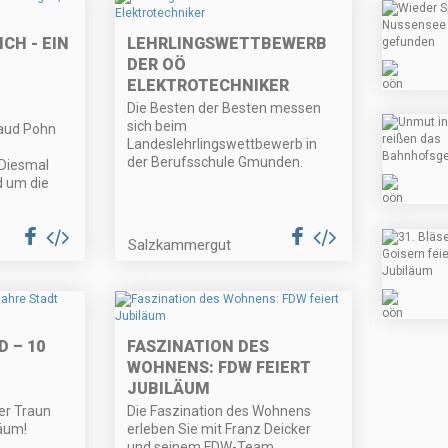
CH - EIN
LEHRLINGSWETTBEWERB
DER OÖ
ELEKTROTECHNIKER
Die Besten der Besten messen
sich beim
raud Pohn
Landeslehrlingswettbewerb in
der Berufsschule Gmunden.
 Diesmal
d um die
Salzkammergut
D – 10
FASZINATION DES
WOHNENS: FDW FEIERT
JUBILÄUM
er Traun
Die Faszination des Wohnens
läum!
erleben Sie mit Franz Deicker
und seinem FDW-Team.