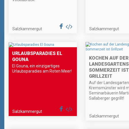
Salzkammergut
Salzkammergut
URLAUBSPARADIES EL
KOCHEN AUF DER
GOUNA
LANDESGARTENS
El Gouna, ein einzigartiges
SOMMERZEIT IST
Urlaubsparadies am Roten Meer!
GRILLZEIT
Auf der Landesgarten
Kremsmünster wird m
Seminarbäuerin Mart
Sallaberger gegrillt!
Salzkammergut
Salzkammergut