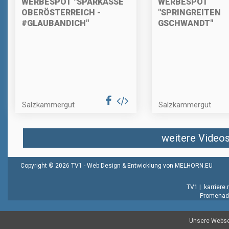
WERBESPOT "SPARKASSE
WERBESPOT
OBERÖSTERREICH -
"SPRINGREITEN
#GLAUBANDICH"
GSCHWANDT"
Salzkammergut
Salzkammergut
weitere Videos 
Copyright © 2026 TV1 -
Web Design & Entwicklung von MELHORN.EU
TV1
|
karriere
Promenade
Unsere Websei