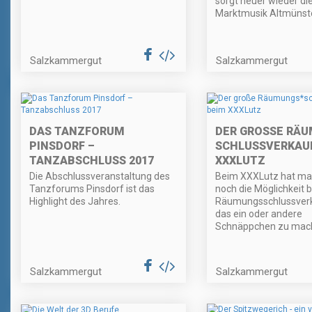
sorgt heuer wieder di
Marktmusik Altmünste
Salzkammergut
Salzkammergut
DAS TANZFORUM
DER GROSSE RÄU
PINSDORF –
SCHLUSSVERKAU
TANZABSCHLUSS 2017
XXXLUTZ
Die Abschlussveranstaltung des
Beim XXXLutz hat man
Tanzforums Pinsdorf ist das
noch die Möglichkeit 
Highlight des Jahres.
Räumungsschlussver
das ein oder andere
Schnäppchen zu mac
Salzkammergut
Salzkammergut