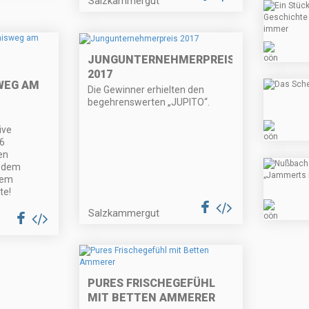
Salzkammergut
JUNGUNTERNEHMERPREIS
2017
WEG AM
Die Gewinner erhielten den
begehrenswerten „JUPITO“.
ive
 6
en
f dem
nem
te!
Salzkammergut
PURES FRISCHEGEFÜHL
MIT BETTEN AMMERER