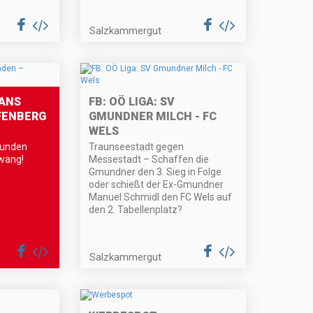
Salzkammergut
ANS
FB: OÖ LIGA: SV
FENBERG
GMUNDNER MILCH - FC
WELS
munden
Traunseestadt gegen
wang!
Messestadt – Schaffen die
Gmundner den 3. Sieg in Folge
oder schießt der Ex-Gmundner
Manuel Schmidl den FC Wels auf
den 2. Tabellenplatz?
Salzkammergut