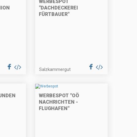
WERBESPOT
NION
"DACHDECKEREI
FÜRTBAUER"
Salzkammergut
UNDEN
WERBESPOT "OÖ
NACHRICHTEN -
FLUGHAFEN"