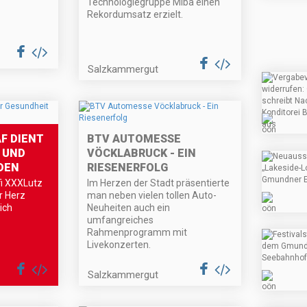
Technologiegruppe Miba einen
Rekordumsatz erzielt.
Salzkammergut
F DIENT
BTV AUTOMESSE
 UND
VÖCKLABRUCK - EIN
DEN
RIESENERFOLG
fi XXXLutz
Im Herzen der Stadt präsentierte
hr Herz
man neben vielen tollen Auto-
ich
Neuheiten auch ein
umfangreiches
Rahmenprogramm mit
Livekonzerten.
Salzkammergut