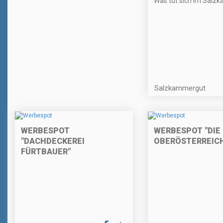
Was tut sich im Salz
Salzkammergut
WERBESPOT
WERBESPOT "DIE
"DACHDECKEREI
OBERÖSTERREICH
FÜRTBAUER"