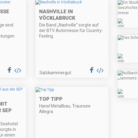
SSE
NASHVILLE IN
VÖCKLABRUCK
ge sind
Die Band „Nashville“ sorgte auf
der BTV Automesse für Country-
istungen
Feeling.
Salzkammergut
TOP TIPP
MIT
Hansl Metallbau, Traunsee
R SEP
Allegra
 Seehotel
orgte in
ür einen