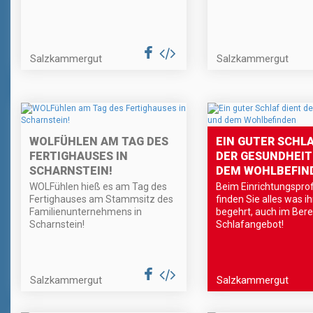
Salzkammergut
Salzkammergut
WOLFÜHLEN AM TAG DES
EIN GUTER SCHLA
FERTIGHAUSES IN
DER GESUNDHEIT
SCHARNSTEIN!
DEM WOHLBEFIN
WOLFühlen hieß es am Tag des
Beim Einrichtungspro
Fertighauses am Stammsitz des
finden Sie alles was i
Familienunternehmens in
begehrt, auch im Bere
Scharnstein!
Schlafangebot!
Salzkammergut
Salzkammergut