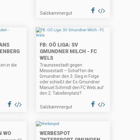
Salzkammergut
ANS
FB: OÖ LIGA: SV
FENBERG
GMUNDNER MILCH - FC
WELS
n in die
Traunseestadt gegen
Messestadt – Schaffen die
Gmundner den 3. Sieg in Folge
oder schießt der Ex-Gmundner
Manuel Schmidl den FC Wels auf
den 2. Tabellenplatz?
Salzkammergut
N WO
WERBESPOT
"INTERSPORT GMUNDEN