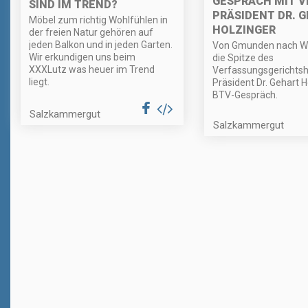
GESPRÄCH MIT V
SIND IM TREND?
PRÄSIDENT DR. 
Möbel zum richtig Wohlfühlen in
HOLZINGER
der freien Natur gehören auf
jeden Balkon und in jeden Garten.
Von Gmunden nach Wi
Wir erkundigen uns beim
die Spitze des
XXXLutz was heuer im Trend
Verfassungsgerichtsh
liegt.
Präsident Dr. Gehart H
BTV-Gespräch.
Salzkammergut
Salzkammergut