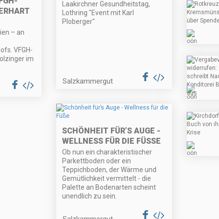
FGH-
Laakirchner Gesundheitstag,
GERHART
Lothring "Event mit Karl
Ploberger"
en – an
ofs. VFGH-
olzinger im
Salzkammergut
SCHÖNHEIT FÜR’S AUGE -
WELLNESS FÜR DIE FÜSSE
Ob nun ein charakteristischer
Parkettboden oder ein
Teppichboden, der Wärme und
Gemütlichkeit vermittelt - die
Palette an Bodenarten scheint
unendlich zu sein.
Salzkammergut