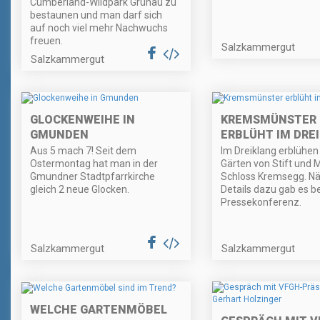
Cumberland-Wildpark Grünau zu
bestaunen und man darf sich
auf noch viel mehr Nachwuchs
freuen.
Salzkammergut
Salzkammergut
GLOCKENWEIHE IN
KREMSMÜNSTER
GMUNDEN
ERBLÜHT IM DRE
Aus 5 mach 7! Seit dem
Im Dreiklang erblühen
Ostermontag hat man in der
Gärten von Stift und 
Gmundner Stadtpfarrkirche
Schloss Kremsegg. N
gleich 2 neue Glocken.
Details dazu gab es be
Pressekonferenz.
Salzkammergut
Salzkammergut
WELCHE GARTENMÖBEL