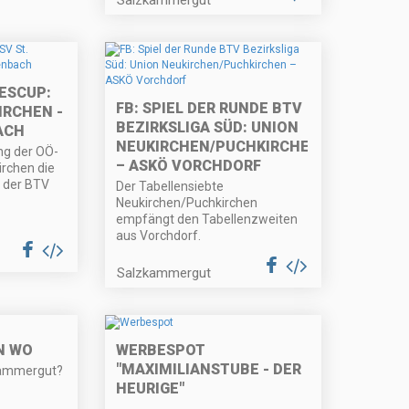
ESCUP:
FB: SPIEL DER RUNDE BTV
IRCHEN -
BEZIRKSLIGA SÜD: UNION
ACH
NEUKIRCHEN/PUCHKIRCHEN
ing der OÖ-
– ASKÖ VORCHDORF
irchen die
 der BTV
Der Tabellensiebte
Neukirchen/Puchkirchen
empfängt den Tabellenzweiten
aus Vorchdorf.
Salzkammergut
N WO
WERBESPOT
"MAXIMILIANSTUBE - DER
kammergut?
HEURIGE"