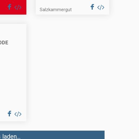
Salzkammergut
ODE
laden...