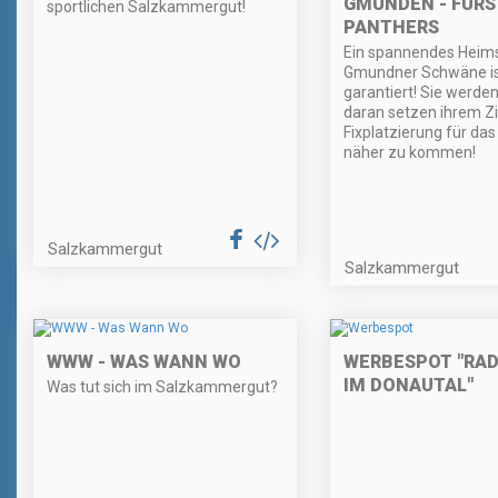
GMUNDEN - FÜRS
sportlichen Salzkammergut!
PANTHERS
Ein spannendes Heims
Gmundner Schwäne i
garantiert! Sie werden
daran setzen ihrem Zie
Fixplatzierung für das
näher zu kommen!
Salzkammergut
Salzkammergut
WWW - WAS WANN WO
WERBESPOT "RAD
IM DONAUTAL"
Was tut sich im Salzkammergut?