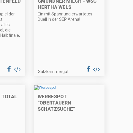
TENFELD
GMUNDNER MILCH - WSC
HERTHA WELS
piel der
Ein mit Spannung erwartetes
st
Duell in der SEP Arena!
 alles
l, die
 Halbfinale,
Salzkammergut
 TOTAL
WERBESPOT
"OBERTAUERN
SCHATZSUCHE"