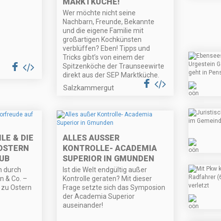
MARKTKÜCHE!
Wer möchte nicht seine
Nachbarn, Freunde, Bekannte
und die eigene Familie mit
großartigen Kochkünsten
verblüffen? Eben! Tipps und
Tricks gibt’s von einem der
Spitzenköche der Traunseewirte
direkt aus der SEP Marktküche.
Salzkammergut
LE & DIE
ALLES AUSSER K
OSTERN
ONTROLLE- ACADEMIA S
HUB
UPERIOR IN GMUNDEN
n durch
Ist die Welt endgültig außer
n & Co. –
Kontrolle geraten? Mit dieser
s zu Ostern
Frage setzte sich das Symposion
der Academia Superior
auseinander!