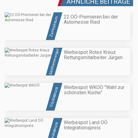
ÄHNLICHE BEITRÄGE
22 OÖ-Premieren bei der
Zentralraum
Automesse Ried
Salzkammergut
Werbespot Rotes Kreuz
Rettungsmitarbeiter Jürgen
Werbespot WKOÖ "Wahl zur
Vöcklabruck
schönsten Küche"
Werbespot Land OÖ
Vöcklabruck
Integrationspreis