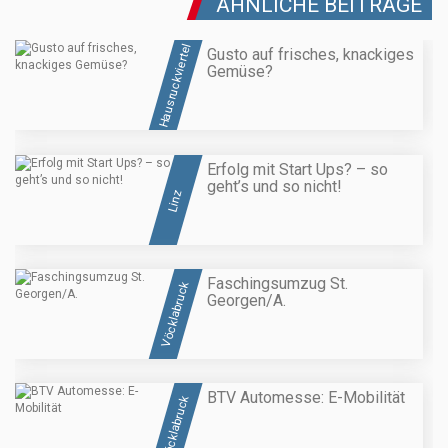
ÄHNLICHE BEITRÄGE
Hausruckviertel
Gusto auf frisches, knackiges
Gemüse?
Erfolg mit Start Ups? – so
geht’s und so nicht!
Linz
Faschingsumzug St.
Vöcklabruck
Georgen/A.
BTV Automesse: E-Mobilität
Vöcklabruck