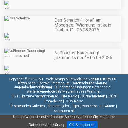
Das Scheich-"Hotel" am
Mondsee: "Widmung ist kein
Freibrief" - 06.08.2026
Nußbacher Bauer singt
„Jammerts ned“ - 06.08.2026
Copyright © 2026 TV1 -
Web Design & Entwicklung von MELHORN.EU
Downloads
Kontakt
Impressum
Datenschutzerklärung
Jugendschutzerklärung
Teilnahmebedingungen Gewinnspiel
Weitere Angebote des Medienhauses Wimmer:
TV1
|
karriere.nachrichten.at
|
Life Radio
|
OÖNachrichten
|
OÖN
Immobilien
|
OÖN Reise
Promenaden Galerien
|
Regionaljobs
|
Tips
|
wasistlos.at
|
4More
|
wirtrauern.at
Unsere Webseite nutzt Cookies.
Mehr dazu finden Sie in unserer
Datenschutzerklärung.
OK. Akzeptieren.