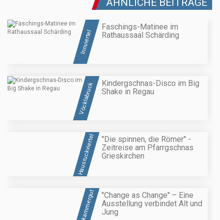
ÄHNLICHE BEITRÄGE
Faschings-Matinee im
Innviertel
Rathaussaal Schärding
Kindergschnas-Disco im Big
Vöcklabruck
Shake in Regau
Hausruckviertel
"Die spinnen, die Römer" -
Zeitreise am Pfarrgschnas
Grieskirchen
Salzkammergut
"Change as Change" – Eine
Ausstellung verbindet Alt und
Jung