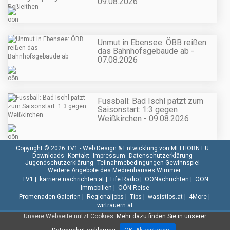
09.08.2026
Unmut in Ebensee: ÖBB reißen
das Bahnhofsgebäude ab -
07.08.2026
Fussball: Bad Ischl patzt zum
Saisonstart: 1:3 gegen
Weißkirchen - 09.08.2026
Copyright © 2026 TV1 -
Web Design & Entwicklung von MELHORN.EU
Downloads
Kontakt
Impressum
Datenschutzerklärung
Jugendschutzerklärung
Teilnahmebedingungen Gewinnspiel
Weitere Angebote des Medienhauses Wimmer:
TV1
|
karriere.nachrichten.at
|
Life Radio
|
OÖNachrichten
|
OÖN
Immobilien
|
OÖN Reise
Promenaden Galerien
|
Regionaljobs
|
Tips
|
wasistlos.at
|
4More
|
wirtrauern.at
Unsere Webseite nutzt Cookies.
Mehr dazu finden Sie in unserer