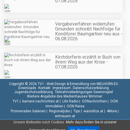
07.08.2026
Vergabeverfahren widerrufen:
Gmunden schreibt Nachfolge für
Konditorei Baumgartner neu aus -
06.08.2026
Kirchdorferin erzählt in Buch von
ihrem Weg aus der Krise -
07.08.2026
Copyright © 2026 TV1 -
Web Design & Entwicklung von MELHORN.EU
Downloads
Kontakt
Impressum
Datenschutzerklärung
Jugendschutzerklärung
Teilnahmebedingungen Gewinnspiel
Weitere Angebote des Medienhauses Wimmer:
TV1
|
karriere.nachrichten.at
|
Life Radio
|
OÖNachrichten
|
OÖN
Immobilien
|
OÖN Reise
Promenaden Galerien
|
Regionaljobs
|
Tips
|
wasistlos.at
|
4More
|
wirtrauern.at
Unsere Webseite nutzt Cookies.
Mehr dazu finden Sie in unserer