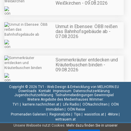
Weißkirchen - 09.08.2026
Unmut in Ebensee: ÖBB reißen
das Bahnhofsgebäude ab -
07.08.2026
Sommerkräuter entdecken und
Kräuterbuschen binden -
09.08.2026
Copyright © 2026 TV1 -
Web Design & Entwicklung von MELHORN.EU
Downloads
Kontakt
Impressum
Datenschutzerklärung
Jugendschutzerklärung
Teilnahmebedingungen Gewinnspiel
Weitere Angebote des Medienhauses Wimmer:
TV1
|
karriere.nachrichten.at
|
Life Radio
|
OÖNachrichten
|
OÖN
Immobilien
|
OÖN Reise
Promenaden Galerien
|
Regionaljobs
|
Tips
|
wasistlos.at
|
4More
|
wirtrauern.at
Unsere Webseite nutzt Cookies.
Mehr dazu finden Sie in unserer