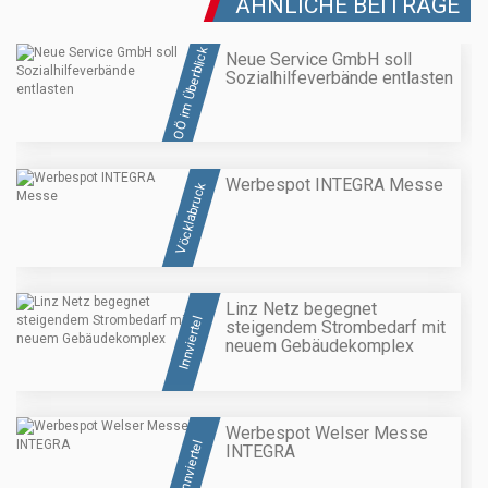
ÄHNLICHE BEITRÄGE
OÖ im Überblick
Neue Service GmbH soll
Sozialhilfeverbände entlasten
Werbespot INTEGRA Messe
Vöcklabruck
Linz Netz begegnet
Innviertel
steigendem Strombedarf mit
neuem Gebäudekomplex
Werbespot Welser Messe
Innviertel
INTEGRA