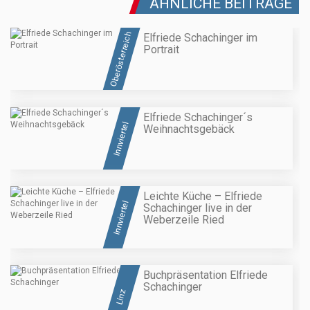
ÄHNLICHE BEITRÄGE
Oberösterreich
Elfriede Schachinger im
Portrait
Elfriede Schachinger´s
Innviertel
Weihnachtsgebäck
Leichte Küche – Elfriede
Innviertel
Schachinger live in der
Weberzeile Ried
Buchpräsentation Elfriede
Schachinger
Linz