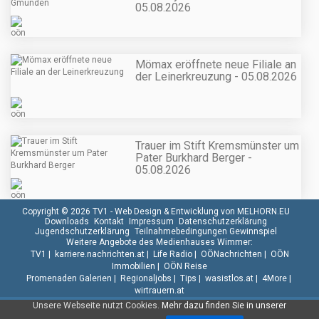
05.08.2026
Mömax eröffnete neue Filiale an
der Leinerkreuzung - 05.08.2026
Trauer im Stift Kremsmünster um
Pater Burkhard Berger -
05.08.2026
Copyright © 2026 TV1 -
Web Design & Entwicklung von MELHORN.EU
Downloads
Kontakt
Impressum
Datenschutzerklärung
Jugendschutzerklärung
Teilnahmebedingungen Gewinnspiel
Weitere Angebote des Medienhauses Wimmer:
TV1
|
karriere.nachrichten.at
|
Life Radio
|
OÖNachrichten
|
OÖN
Immobilien
|
OÖN Reise
Promenaden Galerien
|
Regionaljobs
|
Tips
|
wasistlos.at
|
4More
|
wirtrauern.at
Unsere Webseite nutzt Cookies.
Mehr dazu finden Sie in unserer