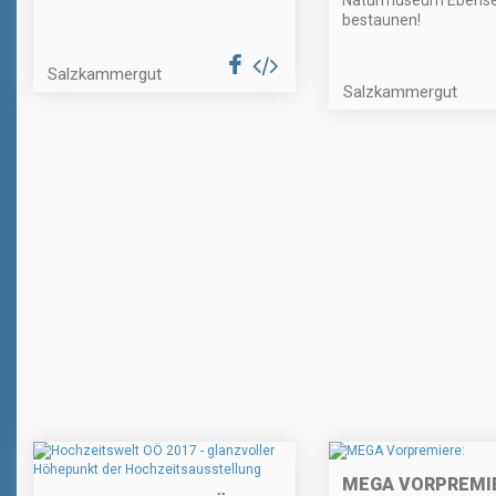
Naturmuseum Ebense
bestaunen!
Salzkammergut
Salzkammergut
MEGA VORPREMIE