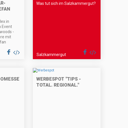
AR-
Was tut sich im Salzkammergut?
EFAN
ex in
m Event
ywoods -
re mit
efan
Salzkammergut
TOMESSE
WERBESPOT "TIPS -
TOTAL. REGIONAL."