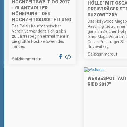
HOCHZEITSWELT OÖ 2017
HÖLLE" MIT OSC
- GLANZVOLLER
PREISTRÄGER ST
HÖHEPUNKT DER
RUZOWITZKY
HOCHZEITSAUSSTELLUNG
Das Hollywood Megapl
Das Palais Kaufmännischer
Pasching lud zu eine
Verein verwandelte sich gleich
ganz im Zeichen Holl
zu Jahresbeginn einmal mehr in
einer Mega Vorpremie
die größte Hochzeitswelt des
Oscar-Preisträger St
Landes.
Ruzowitzky.
Salzkammergut
Salzkammergut
WERBESPOT "AU
RIED 2017"