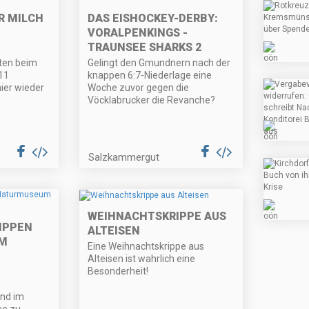
R MILCH
DAS EISHOCKEY-DERBY:
VORALPENKINGS -
TRAUNSEE SHARKS 2
gten beim
Gelingt den Gmundnern nach der
11
knappen 6:7-Niederlage eine
ier wieder
Woche zuvor gegen die
Vöcklabrucker die Revanche?
Salzkammergut
WEIHNACHTSKRIPPE AUS
IPPEN
ALTEISEN
M
Eine Weihnachtskrippe aus
Alteisen ist wahrlich eine
Besonderheit!
ind im