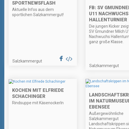
SPORTNEWSFLASH
FB: SV GMUNDNE
Aktuelle Infos aus dem
U11 NACHWUCHS
sportlichen Salzkammergut!
HALLENTURNIER
Die jungen Kicker zei
SV Gmundner Milch U
Nachwuchs Hallenturn
ganz große Klasse.
Salzkammergut
Salzkammergut
KOCHEN MIT ELFRIEDE
LANDSCHAFTSKR
SCHACHINGER
IM NATURMUSEU
Rindsuppe mit Käsenockerln
EBENSEE
Außergewöhnliche
Salzkammergut
Landschaftskrippen s