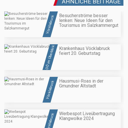
ÄHNLICHE BEITRÄGE
Besucherströme besser
Vöcklabruck
lenken: Neue Ideen für den
Tourismus im Salzkammergut
OÖ im Überblick
Krankenhaus Vöcklabruck
feiert 20. Geburtstag
Hausmusi-Roas in der
Vöcklabruck
Gmundner Altstadt
Werbespot Liveübertragung
Vöcklabruck
Klangwolke 2024