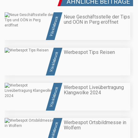
ÄHNLICHE BEITRÄGE
Neue Geschäftsstelle der Tips
Vöcklabruck
und OÖN in Perg eröffnet
Werbespot Tips Reisen
Vöcklabruck
Werbespot Liveübertragung
Vöcklabruck
Klangwolke 2024
Werbespot Ortsbildmesse in
Vöcklabruck
Wolfern