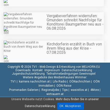
Vergabeverfahren widerrufen:
Gmunden schreibt Nachfolge für
Konditorei Baumgartner neu aus -
06.08.2026
Kirchdorferin erzählt in Buch von
ihrem Weg aus der Krise -
07.08.2026
Copyright © 2026 TV1 -
Web Design & Entwicklung von MELHORN.EU
Downloads
Kontakt
Impressum
Datenschutzerklärung
Jugendschutzerklärung
Teilnahmebedingungen Gewinnspiel
Weitere Angebote des Medienhauses Wimmer:
TV1
|
karriere.nachrichten.at
|
Life Radio
|
OÖNachrichten
|
OÖN
Immobilien
|
OÖN Reise
Promenaden Galerien
|
Regionaljobs
|
Tips
|
wasistlos.at
|
4More
|
wirtrauern.at
Unsere Webseite nutzt Cookies.
Mehr dazu finden Sie in unserer
Datenschutzerklärung.
OK. Akzeptieren.