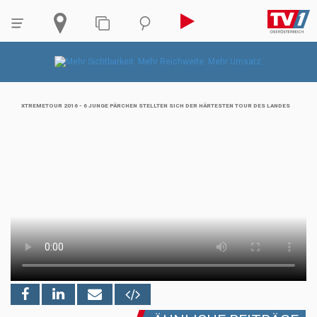
XTREMETOUR 2016 - 6 JUNGE PÄRCHEN STELLTEN SICH DER HÄRTESTEN TOUR DES LANDES