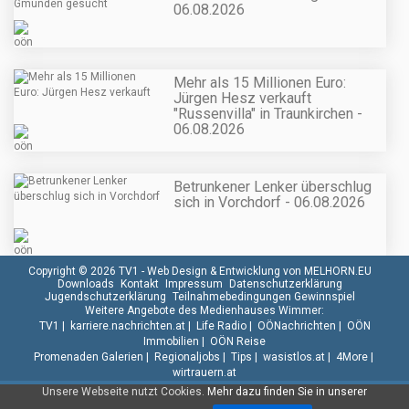
06.08.2026
Mehr als 15 Millionen Euro:
Jürgen Hesz verkauft
"Russenvilla" in Traunkirchen -
06.08.2026
Betrunkener Lenker überschlug
sich in Vorchdorf - 06.08.2026
Copyright © 2026 TV1 -
Web Design & Entwicklung von MELHORN.EU
Downloads
Kontakt
Impressum
Datenschutzerklärung
Jugendschutzerklärung
Teilnahmebedingungen Gewinnspiel
Weitere Angebote des Medienhauses Wimmer:
TV1
|
karriere.nachrichten.at
|
Life Radio
|
OÖNachrichten
|
OÖN
Immobilien
|
OÖN Reise
Promenaden Galerien
|
Regionaljobs
|
Tips
|
wasistlos.at
|
4More
|
wirtrauern.at
Unsere Webseite nutzt Cookies.
Mehr dazu finden Sie in unserer